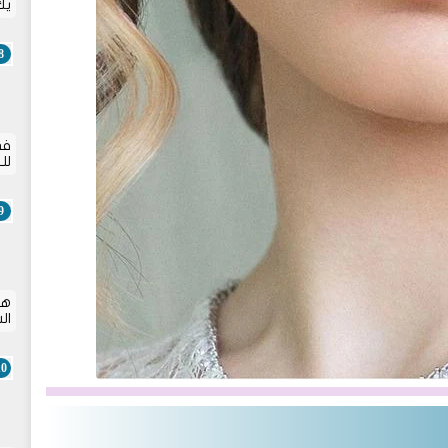
يك
في
لل
هل
ال