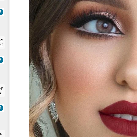
هل
تح
p
ال
ال