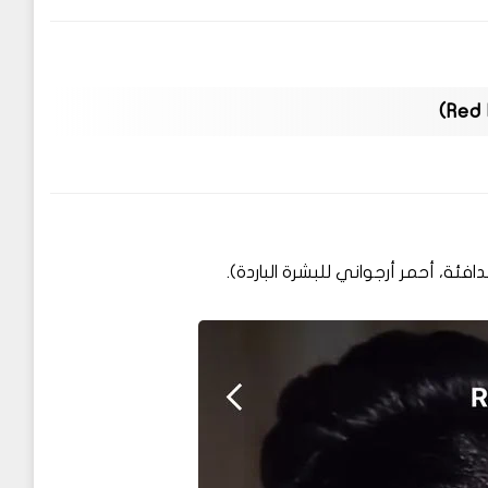
دافئة، أحمر أرجواني للبشرة الباردة).