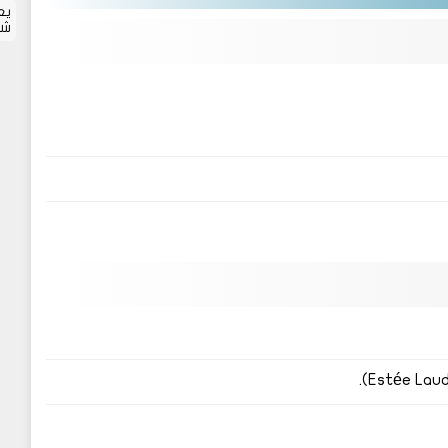
يع
شا