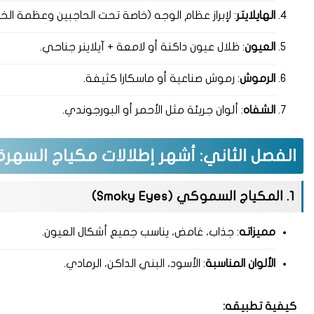
الهايلايتر
: لإبراز عظام الوجه (خاصة تحت الحاجبين وعظمة الخد
العيون
: ظلال عيون داكنة أو لامعة + آيلاينر جناحي.
الرموش
: رموش صناعية أو ماسكارا كثيفة.
الشفاه
: ألوان جريئة مثل الأحمر أو البورجوندي.
الفصل الثاني: أشهر إطلالات مكياج السهرة
1. المكياج السموكي (Smoky Eyes)
مميزاته
: جذاب، غامض، يناسب جميع أشكال العيون.
الألوان المناسبة
: الأسود، البني الداكن، الرمادي.
كيفية تطبيقه: