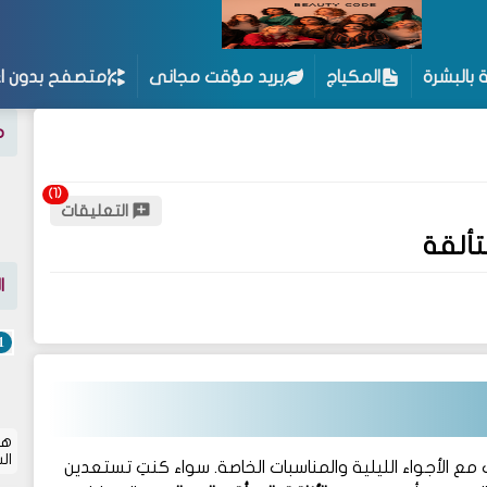
ة بالبشرة
المكياج
بريد مؤقت مجانى
متصفح بدون اع
م
التعليقات
تألقة
ا
هل
ال
 الأجواء الليلية والمناسبات الخاصة. سواء كنتِ تستعدين