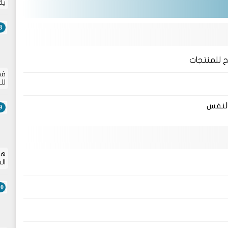
يك
ح للمنتجات
في
لل
بالنفس
هل
ال