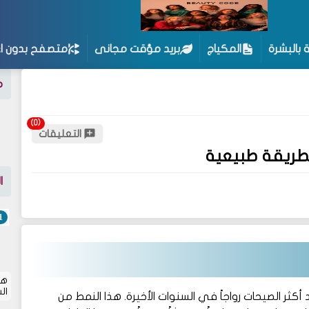
ة بالبشرة
المكياج
بريد مؤقت مجانى
متصفح بدون اع
م
التعليقات
ا
هل
ال
مال والمكياج، تبرز موضة الـ "No-Makeup Look" كأحد أكثر الصيحات رواجاً في السنوات الأخيرة. هذا النمط من