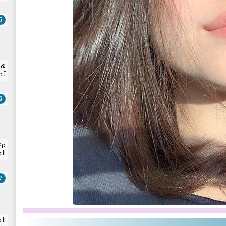
هل
تح
p
ال
ال