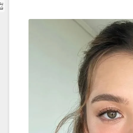
يع
شا